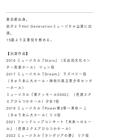
東京都出身。
幼少よりHot Generationミュージカル公演に出
演。
15歳より主要役を務める。
【出演作品】
2016 ミュージカル『Stars』（五反田文化セン
ター音楽ホール） ジュン役
2017 ミュージカル『Dream』 ラズベリー役
（きゅりあん大ホール・神奈川県立青少年センタ
ーホール）
ミュージカル『東ティモール2002』 （荏原スク
エアひらつかホール）少女1役
2019 ミュージカル『Power第2章～革命～ 』
（きゅりあん大ホール）リコ役
2021 フレンドシップコンサート『未来へのエー
ル』（荏原スクエアひらつかホール）
2022 ミュージカル『カンボジアの夢』 リナ役