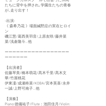
ミュージカルスクールで出会った仲間
たちに背中を押され､学園生たちの青春
が､走り出す！
-出演-
《 森希乃花 》場面緘黙症の実在ヒロイ
ン
磯江慧/葛西美羽音/上原友咲/藤井菜
菜/浅倉隆斗…他
ーーーーーーーーーーーーーーーーー
ーーーーーー
【出演者】
佐藤琴美/橋本萌花/髙木千里/髙木文
華/竹屋桃花
伊東凜/成瀬柊菜/KOBA/宮本英喜/永井
一誠/上野可南子...他
【演奏】
Piano:徳備祐子/Flute：池田佳月/Violin: