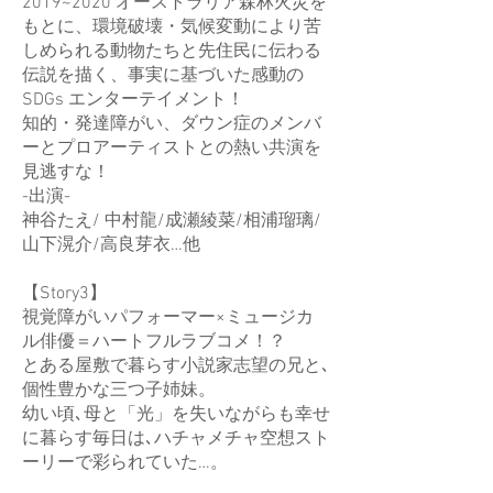
2019~2020 オーストラリア森林火災を
もとに、環境破壊・気候変動により苦
しめられる動物たちと先住民に伝わる
伝説を描く、事実に基づいた感動の
SDGs エンターテイメント！
知的・発達障がい、ダウン症のメンバ
ーとプロアーティストとの熱い共演を
見逃すな！
-出演-
神谷たえ/ 中村龍/成瀬綾菜/相浦瑠璃/
山下滉介/高良芽衣…他
【Story3】
視覚障がいパフォーマー×ミュージカ
ル俳優＝ハートフルラブコメ！？
とある屋敷で暮らす小説家志望の兄と､
個性豊かな三つ子姉妹。
幼い頃､母と「光」を失いながらも幸せ
に暮らす毎日は､ハチャメチャ空想スト
ーリーで彩られていた…。