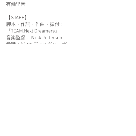
有働里音
【STAFF】
脚本・作詞・作曲・振付：
『TEAM.Next Dreamers』
音楽監督：Ｎick Jefferson
音響：(株)エディスグローヴ
照明：(株)六工房
舞台監督：石橋健二(株)アイエヌジー
衣装：HISAKO.SUGAI / HotGeneration
映像制作・撮影：ボンリバ企画
スチール：カトウマサノリ
アート：EMI SA /なりたちこり
ホームページ：
https://andlinkz.com
and∞link(アンドリンク)は、『一般社団
法人・ホットジェネレーション次世代
チーム』による新プロジェクト。「誰
もが夢を叶えられる世界」を実現する