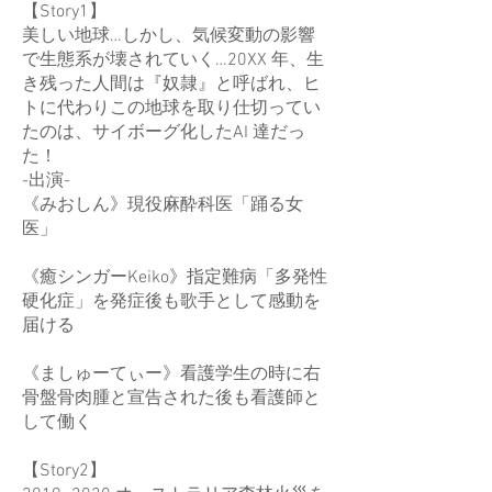
【Story1】
美しい地球…しかし、気候変動の影響
で生態系が壊されていく…20XX 年、生
き残った人間は『奴隷』と呼ばれ、ヒ
トに代わりこの地球を取り仕切ってい
たのは、サイボーグ化したAI 達だっ
た！
-出演-
《みおしん》現役麻酔科医「踊る女
医」
《癒シンガーKeiko》指定難病「多発性
硬化症」を発症後も歌手として感動を
届ける
《ましゅーてぃー》看護学生の時に右
骨盤骨肉腫と宣告された後も看護師と
して働く
【Story2】