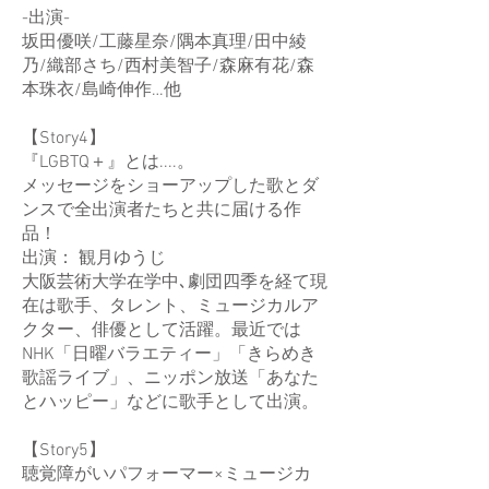
-出演-
坂田優咲/工藤星奈/隅本真理/田中綾
乃/織部さち/西村美智子/森麻有花/森
本珠衣/島崎伸作…他
【Story4】
『LGBTQ＋』とは....。
メッセージをショーアップした歌とダ
ンスで全出演者たちと共に届ける作
品！
出演： 観月ゆうじ
大阪芸術大学在学中､劇団四季を経て現
在は歌手、タレント、ミュージカルア
クター、俳優として活躍。最近では
NHK「日曜バラエティー」「きらめき
歌謡ライブ」、ニッポン放送「あなた
とハッピー」などに歌手として出演。
【Story5】
聴覚障がいパフォーマー×ミュージカ