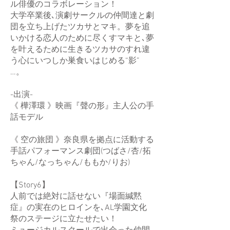
ル俳優のコラボレーション！
大学卒業後､演劇サークルの仲間達と劇
団を立ち上げたツカサとマキ。夢を追
いかける恋人のために尽くすマキと､夢
を叶えるために生きるツカサのすれ違
う心にいつしか巣食いはじめる“影”
…。
-出演-
《 樺澤環 》映画『聲の形』主人公の手
話モデル
《 空の旅団 》奈良県を拠点に活動する
手話パフォーマンス劇団(つばさ/杏/拓
ちゃん/なっちゃん/ももか/りお)
【Story6】
人前では絶対に話せない『場面緘黙
症』の実在のヒロインを､AL学園文化
祭のステージに立たせたい！